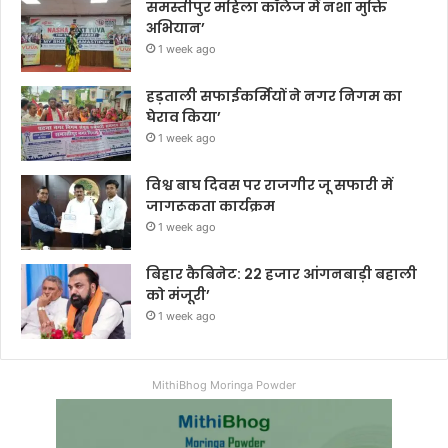
समस्तीपुर महिला कॉलेज में नशा मुक्ति
अभियान’
1 week ago
हड़ताली सफाईकर्मियों ने नगर निगम का
घेराव किया’
1 week ago
विश्व बाघ दिवस पर राजगीर जू सफारी में
जागरूकता कार्यक्रम
1 week ago
बिहार कैबिनेट: 22 हजार आंगनबाड़ी बहाली
को मंजूरी’
1 week ago
MithiBhog Moringa Powder