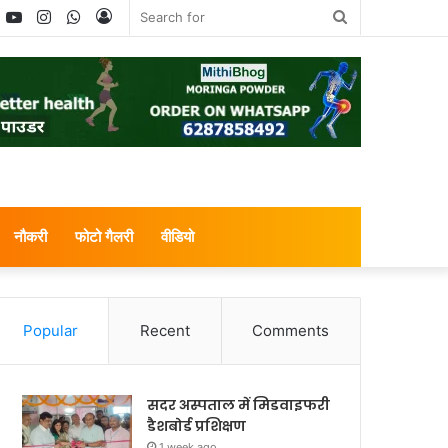
book
witter
YouTube
Instagram
WhatsApp
Log
Search
In
for
नौकरी
फोटो गैलरी
वीडियो
Popular
Recent
Comments
सदर अस्पताल में मिडवाइफरी
डैशबोर्ड प्रशिक्षण
1 week ago