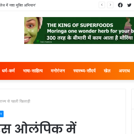
Face
T
ेज में नशा मुक्ति अभियान’
धर्म-कर्म
भाषा-साहित्य
मनोरंजन
स्वास्थ्य-सौंदर्य
खेल
अपराध
राज्य से पहली खिलाड़ी
ार
िस ओलंपिक में