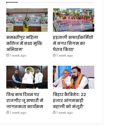
समस्तीपुर महिला
हड़ताली सफाईकर्मियों
कॉलेज में नशा मुक्ति
ने नगर निगम का
अभियान’
घेराव किया’
1 week ago
1 week ago
विश्व बाघ दिवस पर
बिहार कैबिनेट: 22
राजगीर जू सफारी में
हजार आंगनबाड़ी
जागरूकता कार्यक्रम
बहाली को मंजूरी’
1 week ago
1 week ago