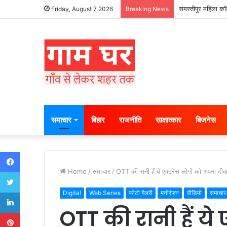
समस्तीपुर महिला कॉल
Friday, August 7 2026
Breaking News
समाचार
बिहार
राजनीति
साक्षात्कार
बिजनेस
Facebook
Home
/
समाचार
/
OTT की रानी हैं ये एक्ट्रेस लोगों को अपना दीवा
Twitter
LinkedIn
Digital
Web Series
फोटो गैलरी
मनोरंजन
वीडियो
समाचार
OTT की रानी हैं ये 
Pinterest