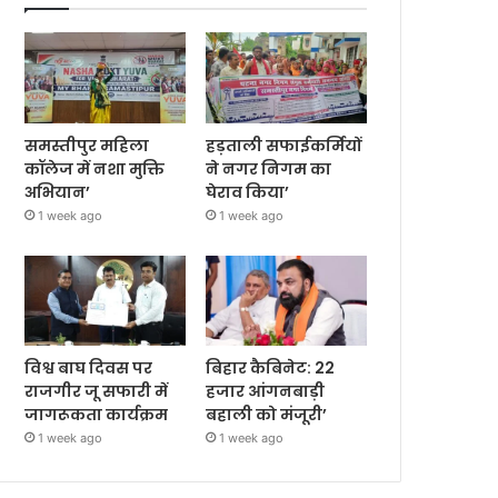
समस्तीपुर महिला
हड़ताली सफाईकर्मियों
कॉलेज में नशा मुक्ति
ने नगर निगम का
अभियान’
घेराव किया’
1 week ago
1 week ago
विश्व बाघ दिवस पर
बिहार कैबिनेट: 22
राजगीर जू सफारी में
हजार आंगनबाड़ी
जागरूकता कार्यक्रम
बहाली को मंजूरी’
1 week ago
1 week ago