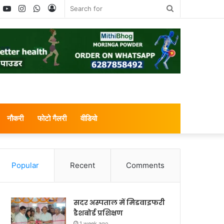
book
witter
YouTube
Instagram
WhatsApp
Log
Search
In
for
नौकरी
फोटो गैलरी
वीडियो
Popular
Recent
Comments
सदर अस्पताल में मिडवाइफरी
डैशबोर्ड प्रशिक्षण
1 week ago