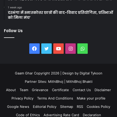
1 week ago
दरभंगा में स्नातकोत्तर छात्रों की वाद-विवाद प्रतियोगिता, प्रतिभाओं
को मिला मंच’
Follow Us
Facebook
Twitter
YouTube
Instagram
WhatsApp
Gaam Ghar Copyright 2026 | Design by
Digital Tykoon
Partner Sites:
MithiBhoj
|
MithiBhoj Bhakti
About
Team
Grievance
Certificate
Contact Us
Disclaimer
Privacy Policy
Terms And Conditions
Make your profile
Google News
Editorial Policy
Sitemap
RSS
Cookies Policy
Code of Ethics
Advertising Rate Card
Declaration