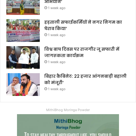
अभियान’
1 week ago
हड़ताली सफाईकर्मियों ने नगर निगम का
घेराव किया’
1 week ago
विश्व बाघ दिवस पर राजगीर जू सफारी में
जागरूकता कार्यक्रम
1 week ago
बिहार कैबिनेट: 22 हजार आंगनबाड़ी बहाली
को मंजूरी’
1 week ago
MithiBhog Moringa Powder