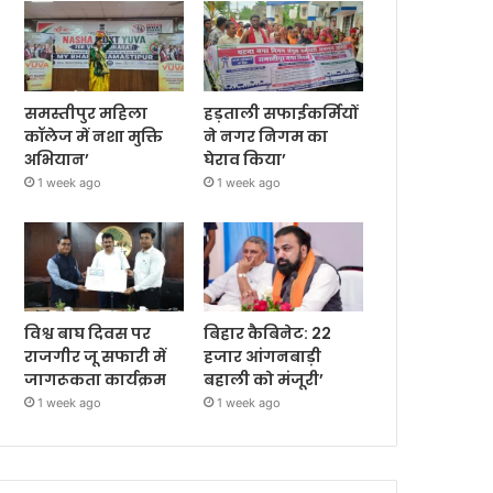
समस्तीपुर महिला
हड़ताली सफाईकर्मियों
कॉलेज में नशा मुक्ति
ने नगर निगम का
अभियान’
घेराव किया’
1 week ago
1 week ago
विश्व बाघ दिवस पर
बिहार कैबिनेट: 22
राजगीर जू सफारी में
हजार आंगनबाड़ी
जागरूकता कार्यक्रम
बहाली को मंजूरी’
1 week ago
1 week ago