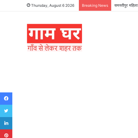
समस्तीपुर महिला
Thursday, August 6 2026
Breaking News
Facebook
Twitter
LinkedIn
Pinterest