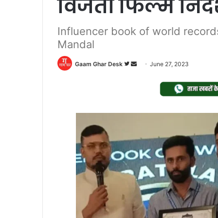
विजेता फिल्म निर
Influencer book of world record
Mandal
Follow
Send
Gaam Ghar Desk
June 27, 2023
on
an
Twitter
email