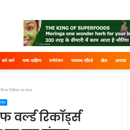
धर्म-कर्म
भाषा-साहित्य
मनोरंजन
स्वास्थ्य-सौंदर्य
खेल
अपराध
ा फिल्म निर्देशक एन मंडल
ाचार
 वर्ल्ड रिकॉर्ड्स