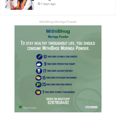
7 days ago
MithiBhog Moringa Powder