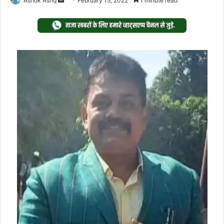
Ashok Ashq
February 15, 2022
1 minute read
an
email