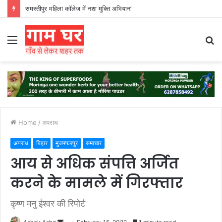
हड़ताली सफाईकर्मियों ने नगर निगम का घेराव किया’
Menu
S
fo
Home
/
अपराध
अपराध
बिहार
मुजफ्फरपुर
समाचार
आय से अधिक संपत्ति अर्जित
करने के मामले में गिरफ्तार
कृष्ण मनु ईश्वर की रिपोर्ट
Send