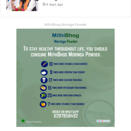
4 days ago
MithiBhog Moringa Powder