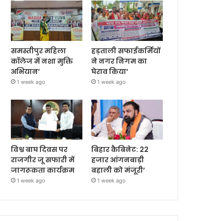
समस्तीपुर महिला
हड़ताली सफाईकर्मियों
कॉलेज में नशा मुक्ति
ने नगर निगम का
अभियान’
घेराव किया’
1 week ago
1 week ago
विश्व बाघ दिवस पर
बिहार कैबिनेट: 22
राजगीर जू सफारी में
हजार आंगनबाड़ी
जागरूकता कार्यक्रम
बहाली को मंजूरी’
1 week ago
1 week ago