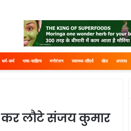
धर्म-कर्म
भाषा-साहित्य
मनोरंजन
स्वास्थ्य-सौंदर्य
खेल
अपराध
ी कर लौटे संजय कुमार