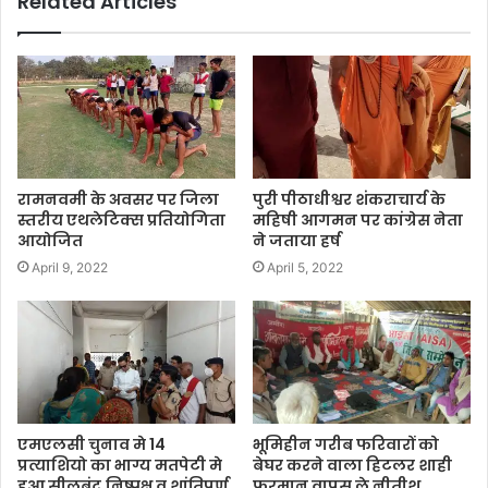
Related Articles
रामनवमी के अवसर पर जिला
पुरी पीठाधीश्वर शंकराचार्य के
स्तरीय एथलेटिक्स प्रतियोगिता
महिषी आगमन पर कांग्रेस नेता
आयोजित
ने जताया हर्ष
April 9, 2022
April 5, 2022
एमएलसी चुनाव मे 14
भूमिहीन गरीब फरिवारों को
प्रत्याशियो का भाग्य मतपेटी मे
बेघर करने वाला हिटलर शाही
हुआ सीलबंद,निष्पक्ष व शांतिपूर्ण
फरमान वापस ले नीतीश