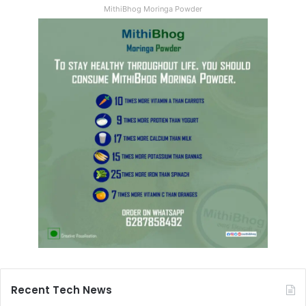
MithiBhog Moringa Powder
Recent Tech News