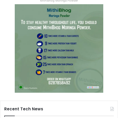
MithiBhog Moringa Powder
Recent Tech News