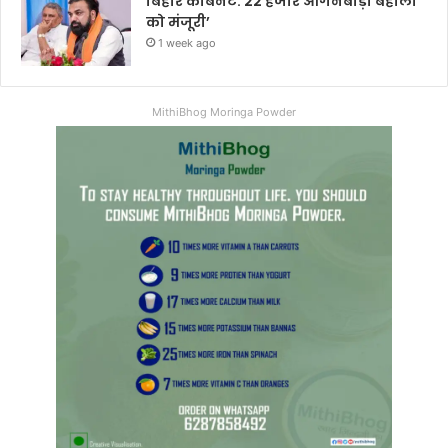
बिहार कैबिनेट: 22 हजार आंगनबाड़ी बहाली
को मंजूरी’
1 week ago
MithiBhog Moringa Powder