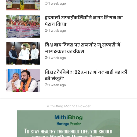
1 week ago
हड़ताली सफाईकर्मियों ने नगर निगम का
घेराव किया’
1 week ago
विश्व बाघ दिवस पर राजगीर जू सफारी में
जागरूकता कार्यक्रम
1 week ago
बिहार कैबिनेट: 22 हजार आंगनबाड़ी बहाली
को मंजूरी’
1 week ago
MithiBhog Moringa Powder