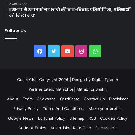
2 weeks ago
दरभंगा में स्नातकोत्तर छात्रों की वाद-विवाद प्रतियोगिता, प्रतिभाओं
को मिला मंच’
Follow Us
Facebook
Twitter
YouTube
Instagram
WhatsApp
Gaam Ghar Copyright 2026 | Design by
Digital Tykoon
Partner Sites:
MithiBhoj
|
MithiBhoj Bhakti
About
Team
Grievance
Certificate
Contact Us
Disclaimer
Privacy Policy
Terms And Conditions
Make your profile
Google News
Editorial Policy
Sitemap
RSS
Cookies Policy
Code of Ethics
Advertising Rate Card
Declaration