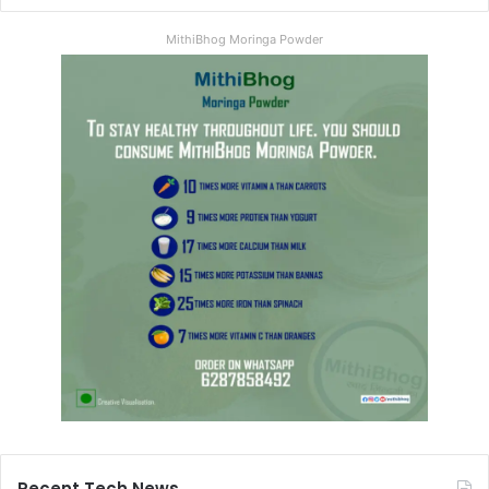
MithiBhog Moringa Powder
Recent Tech News