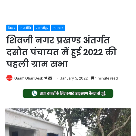
बिहार
राजनीति
समस्तीपुर
समाचार
शिवजी नगर प्रखण्ड अंतर्गत
दसौत पंचायत में हुई 2022 की
पहली ग्राम सभा
Follow
Send
Gaam Ghar Desk
January 5, 2022
1 minute read
on
an
Twitter
email