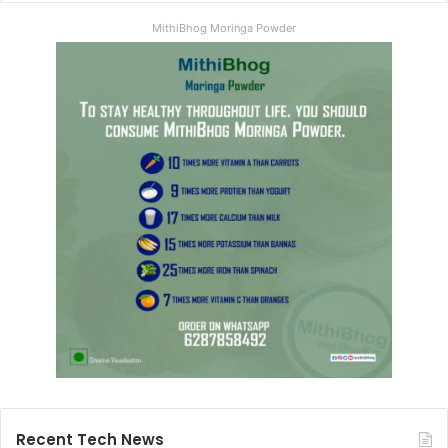
MithiBhog Moringa Powder
Recent Tech News