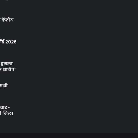
केंद्रीय
र्ड 2026
ा हमला,
र आरोप’
एससी
ी वाद-
को मिला