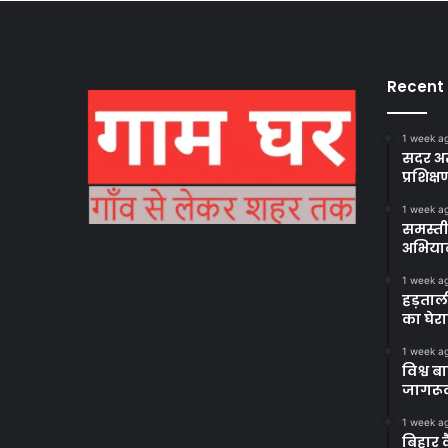
Recent
1 week a
सदर अस
प्रशिक्ष
1 week a
समस्ती
अभिया
1 week a
हड़ताल
का घेर
1 week a
विश्व 
जागरूक
1 week a
बिहार 