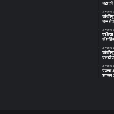
बहाली 
2 weeks 
बांकीपु
बल तैन
2 weeks 
एशिया 
में प्र
2 weeks 
बांकीप
एनडीए
2 weeks 
प्रेरण
सफल अभ