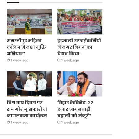
समस्तीपुर महिला
हड़ताली सफाईकर्मियों
कॉलेज में नशा मुक्ति
ने नगर निगम का
अभियान’
घेराव किया’
1 week ago
1 week ago
विश्व बाघ दिवस पर
बिहार कैबिनेट: 22
राजगीर जू सफारी में
हजार आंगनबाड़ी
जागरूकता कार्यक्रम
बहाली को मंजूरी’
1 week ago
1 week ago