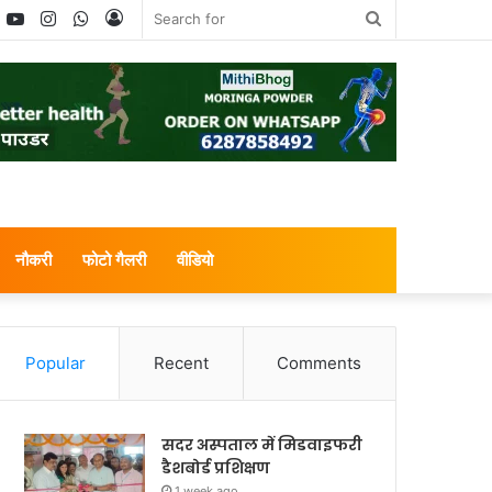
book
witter
YouTube
Instagram
WhatsApp
Log
Search
In
for
नौकरी
फोटो गैलरी
वीडियो
Popular
Recent
Comments
सदर अस्पताल में मिडवाइफरी
डैशबोर्ड प्रशिक्षण
1 week ago