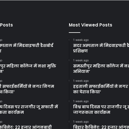
 Posts
Most Viewed Posts
go
1 week ago
्पताल में मिडवाइफरी डैशबोर्ड
सदर अस्पताल में मिडवाइफरी डै
ण
प्रशिक्षण
go
1 week ago
पुर महिला कॉलेज में नशा मुक्ति
समस्तीपुर महिला कॉलेज में नश
न’
अभियान’
go
1 week ago
ी सफाईकर्मियों ने नगर निगम
हड़ताली सफाईकर्मियों ने नग
ाव किया’
का घेराव किया’
go
1 week ago
बाघ दिवस पर राजगीर जू सफारी में
विश्व बाघ दिवस पर राजगीर जू स
ता कार्यक्रम
जागरूकता कार्यक्रम
go
1 week ago
कैबिनेट: 22 हजार आंगनबाड़ी
बिहार कैबिनेट: 22 हजार आंगन