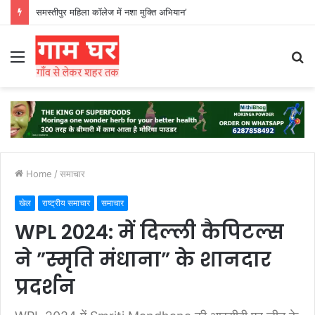
हड़ताली सफाईकर्मियों ने नगर निगम का घेराव किया’
Menu
S
fo
Home
/
समाचार
खेल
राष्ट्रीय समाचार
समाचार
WPL 2024: में दिल्ली कैपिटल्स
ने ”स्मृति मंधाना” के शानदार
प्रदर्शन