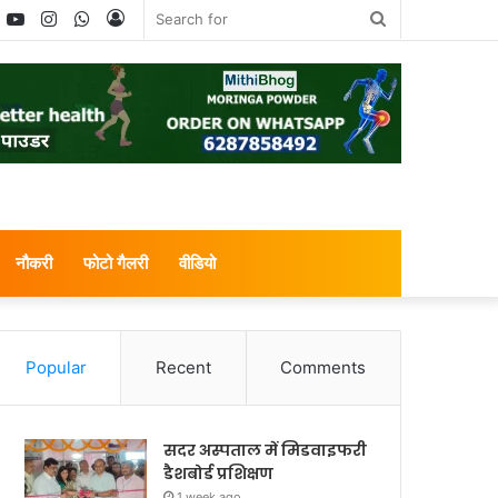
book
witter
YouTube
Instagram
WhatsApp
Log
Search
In
for
नौकरी
फोटो गैलरी
वीडियो
Popular
Recent
Comments
सदर अस्पताल में मिडवाइफरी
डैशबोर्ड प्रशिक्षण
1 week ago