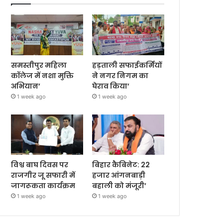
समस्तीपुर महिला
हड़ताली सफाईकर्मियों
कॉलेज में नशा मुक्ति
ने नगर निगम का
अभियान’
घेराव किया’
1 week ago
1 week ago
विश्व बाघ दिवस पर
बिहार कैबिनेट: 22
राजगीर जू सफारी में
हजार आंगनबाड़ी
जागरूकता कार्यक्रम
बहाली को मंजूरी’
1 week ago
1 week ago