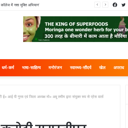
Face
T
 कॉलेज में नशा मुक्ति अभियान’
धर्म-कर्म
भाषा-साहित्य
मनोरंजन
स्वास्थ्य-सौंदर्य
खेल
अपराध
ई० आई पी गुप्ता एवं जिला अध्यक्ष मो० अबू तमीम द्वारा संयुक्त रूप से प्रेस वार्ता