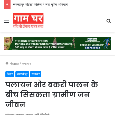
हड़ताली सफाईकर्मियों ने नगर निगम का घेराव किया’
Menu
S
fo
Home
/
समाचार
बिहार
समस्तीपुर
समाचार
पलायन और बकरी पालन के
बीच सिसकता ग्रामीण जन
जीवन