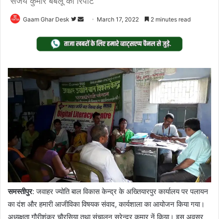
संजय कुमार बबलू की रिपोर्ट
Follow
Send
Gaam Ghar Desk
March 17, 2022
2 minutes read
on
an
Twitter
email
समस्तीपुर
: जवाहर ज्योति बाल विकास केन्द्र के अख्तियारपुर कार्यालय पर पलायन
का दंश और हमारी आजीविका विषयक संवाद, कार्यशाला का आयोजन किया गया।
अध्यक्षता गौरीशंकर चौरसिया तथा संचालन सुरेन्द्र कुमार नें किया। इस अवसर