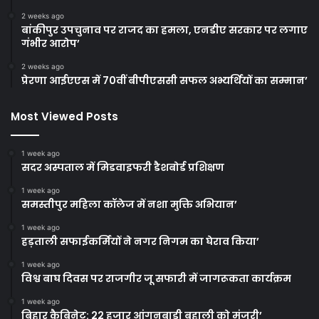
2 weeks ago
बांकीपुर उपचुनाव पर राजद का हमला, एनडीए सरकार पर लगाए
गंभीर आरोप’
2 weeks ago
प्रेरणा आईएएस में 70वीं बीपीएससी सफल अभ्यर्थियों का सम्मान’
Most Viewed Posts
1 week ago
सदर अस्पताल में मिडवाइफरी डैशबोर्ड प्रशिक्षण
1 week ago
समस्तीपुर महिला कॉलेज में नशा मुक्ति अभियान’
1 week ago
हड़ताली सफाईकर्मियों ने नगर निगम का घेराव किया’
1 week ago
विश्व बाघ दिवस पर राजगीर जू सफारी में जागरूकता कार्यक्रम
1 week ago
बिहार कैबिनेट: 22 हजार आंगनबाड़ी बहाली को मंजूरी’