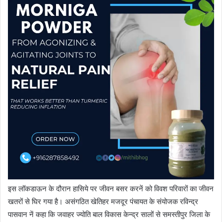
इस लॉकडाऊन के दौरान हासिये पर जीवन बसर करनें को विवश परिवारों का जीवन
खतरों से घिर गया है। असंगठित खेतिहर मजदूर पंचायत के संयोजक रविन्द्र
पासवान नें कहा कि जवाहर ज्योति बाल विकास केन्द्र सालों से समस्तीपुर जिला के