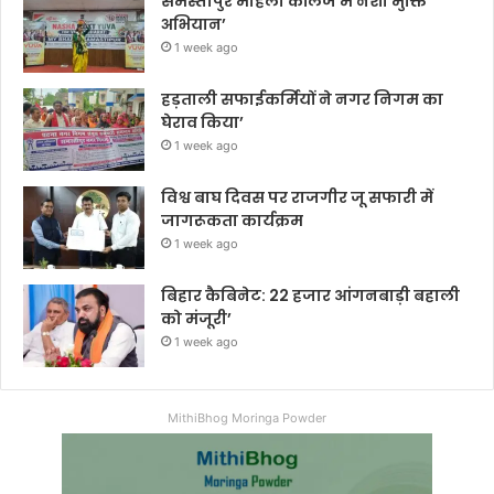
समस्तीपुर महिला कॉलेज में नशा मुक्ति
अभियान’
1 week ago
हड़ताली सफाईकर्मियों ने नगर निगम का
घेराव किया’
1 week ago
विश्व बाघ दिवस पर राजगीर जू सफारी में
जागरूकता कार्यक्रम
1 week ago
बिहार कैबिनेट: 22 हजार आंगनबाड़ी बहाली
को मंजूरी’
1 week ago
MithiBhog Moringa Powder