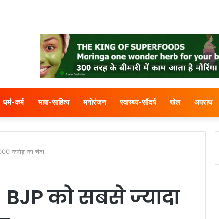
धर्म-कर्म
भाषा-साहित्य
मनोरंजन
स्वास्थ्य-सौंदर्य
खेल
अपराध
00 करोड़ का चंदा
 BJP को सबसे ज्यादा