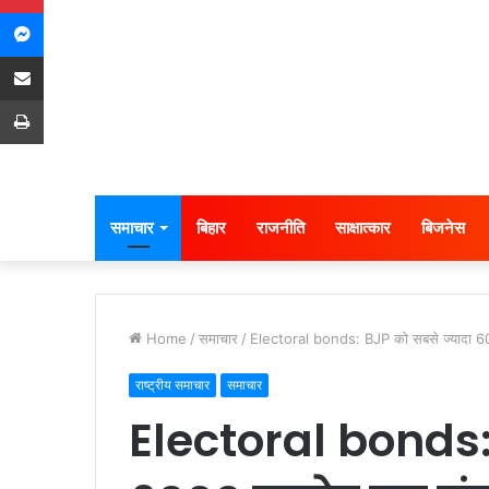
Messenger
Share via Email
Print
समाचार
बिहार
राजनीति
साक्षात्कार
बिजनेस
Home
/
समाचार
/
Electoral bonds: BJP को सबसे ज्यादा 60
राष्ट्रीय समाचार
समाचार
Electoral bonds: