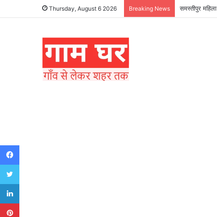
हड़ताली सफाईकर्
Thursday, August 6 2026
Breaking News
Facebook
Twitter
LinkedIn
Pinterest