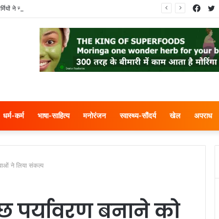
Face
T
मियों ने नगर निगम का घेराव किया’
धर्म-कर्म
भाषा-साहित्य
मनोरंजन
स्वास्थ्य-सौंदर्य
खेल
अपराध
वाओं ने लिया संकल्प
्छ पर्यावरण बनाने को