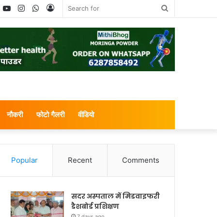
book
witter
YouTube
Instagram
WhatsApp
Log
Search
In
for
नौकरी
फोटो गैलरी
वीडियो
Popular
Recent
Comments
सदर अस्पताल में मिडवाइफरी
डैशबोर्ड प्रशिक्षण
7 days ago