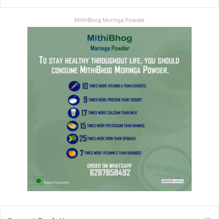
MithiBhog Moringa Powder