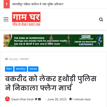
हड़ताली सफाईकर्मियों ने नगर निगम का घेराव किया’
Menu
S
fo
Home
/
समाचार
बिहार
समस्तीपुर
समाचार
बकरीद को लेकर हथौड़ी पुलिस
ने निकाला फ्लैग मार्च
Follow
Send
Gaam Ghar Desk
June 28, 2023
1 minute read
on
an