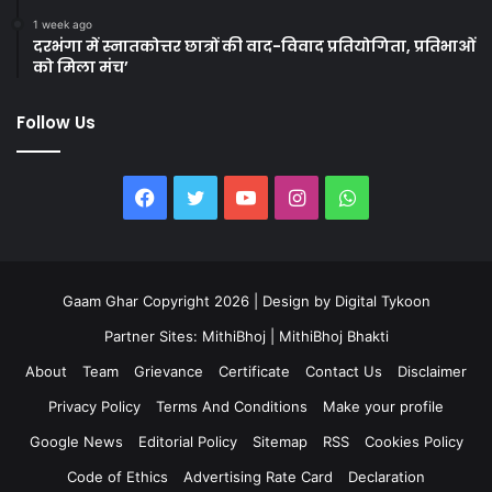
1 week ago
दरभंगा में स्नातकोत्तर छात्रों की वाद-विवाद प्रतियोगिता, प्रतिभाओं
को मिला मंच’
Follow Us
Facebook
Twitter
YouTube
Instagram
WhatsApp
Gaam Ghar Copyright 2026 | Design by
Digital Tykoon
Partner Sites:
MithiBhoj
|
MithiBhoj Bhakti
About
Team
Grievance
Certificate
Contact Us
Disclaimer
Privacy Policy
Terms And Conditions
Make your profile
Google News
Editorial Policy
Sitemap
RSS
Cookies Policy
Code of Ethics
Advertising Rate Card
Declaration