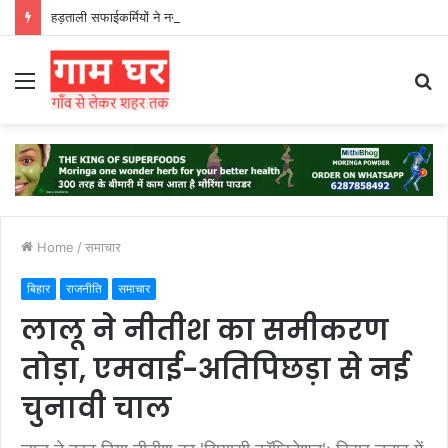
हड़ताली सफाईकर्मियों ने नगर निगम का घेराव किया’
Menu
S
fo
Home
/
समाचार
बिहार
राजनीति
समाचार
लालू ने नीतीश का समीकरण
तोड़ा, एमवाई-अतिपिछड़ा से नई
चुनावी चाल