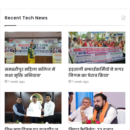
Recent Tech News
समस्तीपुर महिला कॉलेज में
हड़ताली सफाईकर्मियों ने नगर
नशा मुक्ति अभियान’
निगम का घेराव किया’
1 week ago
1 week ago
विश्व बाघ दिवस पर राजगीर जू
बिहार कैबिनेट: 22 हजार