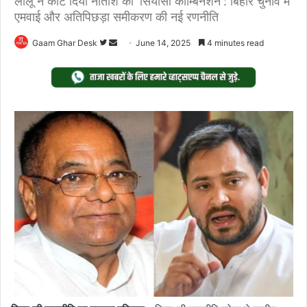
लालू ने काट दिया नीतीश का 'सियासी कॉम्बिनेशन': बिहार चुनाव में
एमवाई और अतिपिछड़ा समीकरण की नई रणनीति
Follow
Send
Gaam Ghar Desk
June 14, 2025
4 minutes read
on
an
Twitter
email