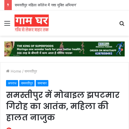
हड़ताली सफाईकर्मियों ने नगर निगम का घेराव किया’
Menu
S
fo
Home
/
समस्तीपुर
अपराध
समस्तीपुर
समाचार
समस्तीपुर में मोबाइल झपटमार
गिरोह का आतंक, महिला की
हालत नाजुक