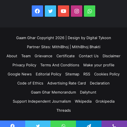
Facebook
Twitter
YouTube
Instagram
WhatsApp
Gaam Ghar Copyright 2026 | Design by
Digital Tykoon
Partner Sites:
MithiBhoj
|
MithiBhoj Bhakti
About
Team
Grievance
Certificate
Contact Us
Disclaimer
Privacy Policy
Terms And Conditions
Make your profile
Google News
Editorial Policy
Sitemap
RSS
Cookies Policy
Code of Ethics
Advertising Rate Card
Declaration
Gaam Ghar Memorandum
Dailyhunt
Support Independent Journalism
Wikipedia
Grokipedia
Threads