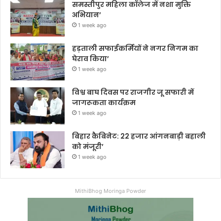
समस्तीपुर महिला कॉलेज में नशा मुक्ति
अभियान’
1 week ago
हड़ताली सफाईकर्मियों ने नगर निगम का
घेराव किया’
1 week ago
विश्व बाघ दिवस पर राजगीर जू सफारी में
जागरूकता कार्यक्रम
1 week ago
बिहार कैबिनेट: 22 हजार आंगनबाड़ी बहाली
को मंजूरी’
1 week ago
MithiBhog Moringa Powder