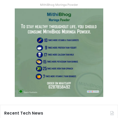
MithiBhog Moringa Powder
Recent Tech News