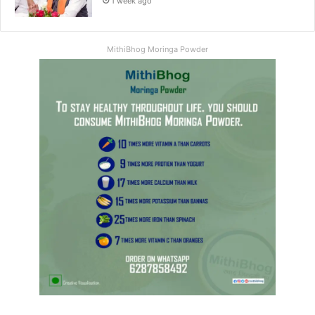
1 week ago
MithiBhog Moringa Powder