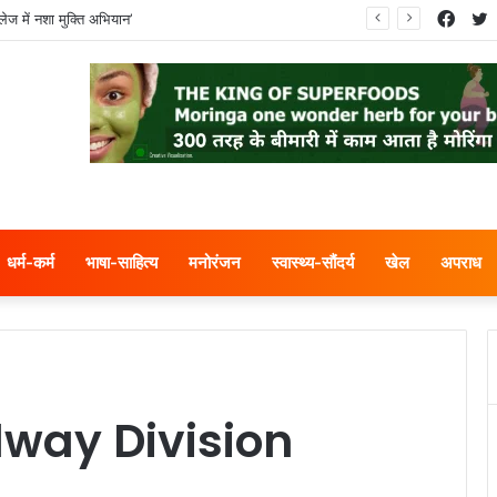
Face
T
ेज में नशा मुक्ति अभियान’
धर्म-कर्म
भाषा-साहित्य
मनोरंजन
स्वास्थ्य-सौंदर्य
खेल
अपराध
way Division