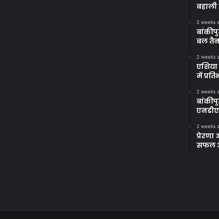
बहाली 
2 weeks 
बांकीपु
बल तैन
2 weeks 
एशिया 
में प्र
2 weeks 
बांकीप
एनडीए
2 weeks 
प्रेरण
सफल अभ