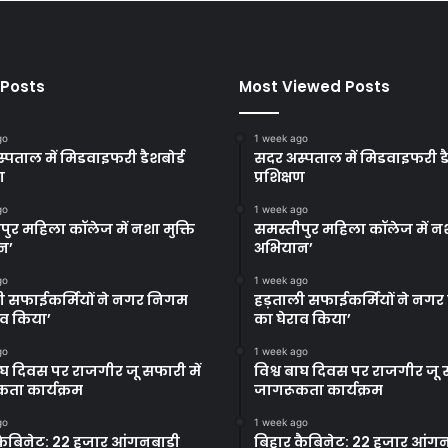
 Posts
Most Viewed Posts
go
1 week ago
्पताल में मिडवाइफरी डैशबोर्ड
सदर अस्पताल में मिडवाइफरी डै
ण
प्रशिक्षण
go
1 week ago
पुर महिला कॉलेज में नशा मुक्ति
समस्तीपुर महिला कॉलेज में नश
न’
अभियान’
go
1 week ago
ी सफाईकर्मियों ने नगर निगम
हड़ताली सफाईकर्मियों ने नग
ाव किया’
का घेराव किया’
go
1 week ago
बाघ दिवस पर राजगीर जू सफारी में
विश्व बाघ दिवस पर राजगीर जू स
ता कार्यक्रम
जागरूकता कार्यक्रम
go
1 week ago
कैबिनेट: 22 हजार आंगनबाड़ी
बिहार कैबिनेट: 22 हजार आंगन