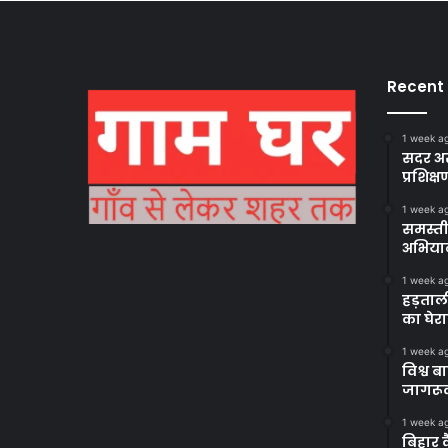
Recent
1 week a
सदर अस
प्रशिक्ष
1 week a
समस्ती
अभिया
1 week a
हड़ताल
का घेर
1 week a
विश्व 
जागरूक
1 week a
बिहार 