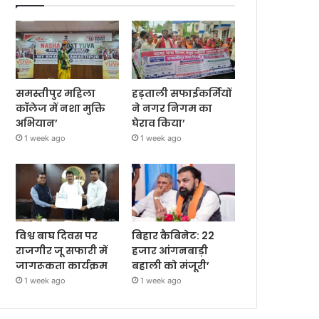
समस्तीपुर महिला
हड़ताली सफाईकर्मियों
कॉलेज में नशा मुक्ति
ने नगर निगम का
अभियान’
घेराव किया’
1 week ago
1 week ago
विश्व बाघ दिवस पर
बिहार कैबिनेट: 22
राजगीर जू सफारी में
हजार आंगनबाड़ी
जागरूकता कार्यक्रम
बहाली को मंजूरी’
1 week ago
1 week ago