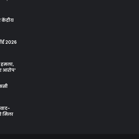
केंद्रीय
र्ड 2026
ा हमला,
र आरोप’
एससी
ी वाद-
को मिला