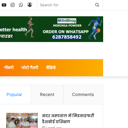
book
witter
YouTube
Instagram
WhatsApp
Log
Search
In
for
नौकरी
फोटो गैलरी
वीडियो
Popular
Recent
Comments
सदर अस्पताल में मिडवाइफरी
डैशबोर्ड प्रशिक्षण
1 week ago