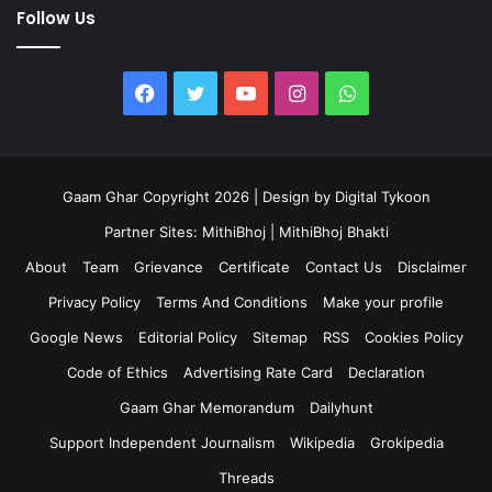
Follow Us
Facebook
Twitter
YouTube
Instagram
WhatsApp
Gaam Ghar Copyright 2026 | Design by
Digital Tykoon
Partner Sites:
MithiBhoj
|
MithiBhoj Bhakti
About
Team
Grievance
Certificate
Contact Us
Disclaimer
Privacy Policy
Terms And Conditions
Make your profile
Google News
Editorial Policy
Sitemap
RSS
Cookies Policy
Code of Ethics
Advertising Rate Card
Declaration
Gaam Ghar Memorandum
Dailyhunt
Support Independent Journalism
Wikipedia
Grokipedia
Threads