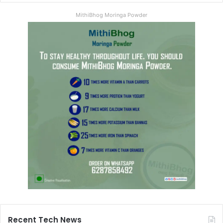
MithiBhog Moringa Powder
Recent Tech News