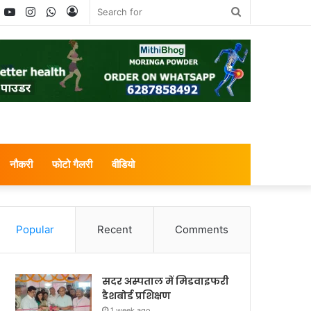
book
witter
YouTube
Instagram
WhatsApp
Log
Search
In
for
नौकरी
फोटो गैलरी
वीडियो
Popular
Recent
Comments
सदर अस्पताल में मिडवाइफरी
डैशबोर्ड प्रशिक्षण
1 week ago