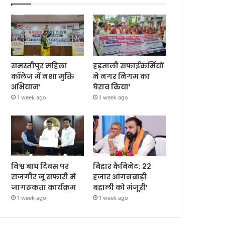
समस्तीपुर महिला
हड़ताली सफाईकर्मियों
कॉलेज में नशा मुक्ति
ने नगर निगम का
अभियान’
घेराव किया’
1 week ago
1 week ago
विश्व बाघ दिवस पर
बिहार कैबिनेट: 22
राजगीर जू सफारी में
हजार आंगनबाड़ी
जागरूकता कार्यक्रम
बहाली को मंजूरी’
1 week ago
1 week ago