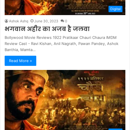
Digital
Ashok Ashq
June 30, 2023
0
भगवान अहीर का अजब है जलवा
Bollywood Movie Reviews 1922 Pratikaar Chauri Chaura IMDM
Review Cast - Ravi Kishan, Anil Nagrath, Pawan Pandey, Ashok
Banthia, Mamta…
Read More »