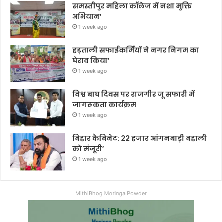
समस्तीपुर महिला कॉलेज में नशा मुक्ति
अभियान’
1 week ago
हड़ताली सफाईकर्मियों ने नगर निगम का
घेराव किया’
1 week ago
विश्व बाघ दिवस पर राजगीर जू सफारी में
जागरूकता कार्यक्रम
1 week ago
बिहार कैबिनेट: 22 हजार आंगनबाड़ी बहाली
को मंजूरी’
1 week ago
MithiBhog Moringa Powder