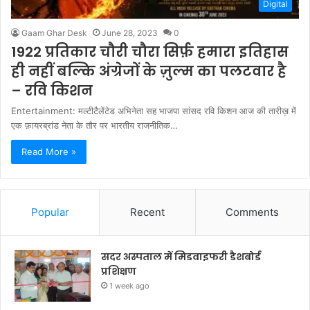
Digital
Gaam Ghar Desk
June 28, 2023
0
1922 प्रतिकार चौरी चौरा सिर्फ़ हमारा इतिहास
ही नहीं बल्कि अंग्रेजों के ज़ुल्म का पलटवार है
– रवि किशन
Entertainment: मल्टीटैलेंटेड अभिनेता सह भाजपा सांसद रवि किशन आज की तारीख़ में
एक फ़ायरब्रांड नेता के तौर पर भारतीय राजनीतिक…
Read More »
Popular
Recent
Comments
सदर अस्पताल में मिडवाइफरी डैशबोर्ड
प्रशिक्षण
1 week ago