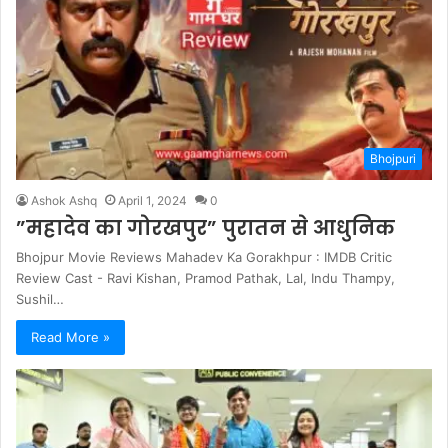
Bhojpuri
Ashok Ashq
April 1, 2024
0
”महादेव का गोरखपुर” पुरातन से आधुनिक
Bhojpur Movie Reviews Mahadev Ka Gorakhpur : IMDB Critic
Review Cast - Ravi Kishan, Pramod Pathak, Lal, Indu Thampy,
Sushil…
Read More »