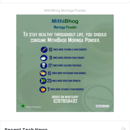
MithiBhog Moringa Powder
Recent Tech News