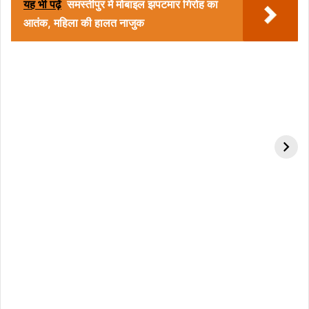
यह भी पढ़ें
समस्तीपुर में मोबाइल झपटमार गिरोह का
आतंक, महिला की हालत नाजुक
वजाइना में गीलापन महसूस
गुस्से में लाल पत्नी को कैसे
होने के कारण: जानें इसके
मनाए.?
प्रमुख कारण और समाधान