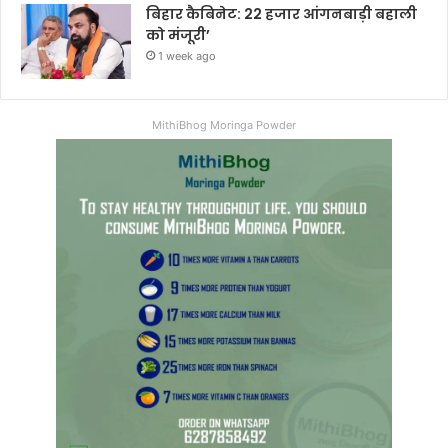
बिहार कैबिनेट: 22 हजार आंगनबाड़ी बहाली
को मंजूरी’
1 week ago
MithiBhog Moringa Powder