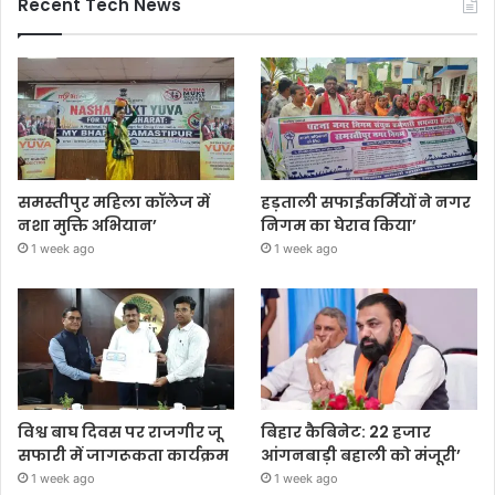
Recent Tech News
समस्तीपुर महिला कॉलेज में
हड़ताली सफाईकर्मियों ने नगर
नशा मुक्ति अभियान’
निगम का घेराव किया’
1 week ago
1 week ago
विश्व बाघ दिवस पर राजगीर जू
बिहार कैबिनेट: 22 हजार
सफारी में जागरूकता कार्यक्रम
आंगनबाड़ी बहाली को मंजूरी’
1 week ago
1 week ago