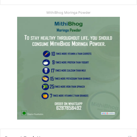
MithiBhog Moringa Powder