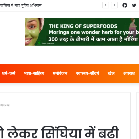
Face
T
कॉलेज में नशा मुक्ति अभियान’
धर्म-कर्म
भाषा-साहित्य
मनोरंजन
स्वास्थ्य-सौंदर्य
खेल
अपराध
व्यवस्था
ेकर सिंघिया में बढ़ी