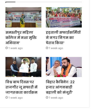
समस्तीपुर महिला
हड़ताली सफाईकर्मियों
कॉलेज में नशा मुक्ति
ने नगर निगम का
अभियान’
घेराव किया’
1 week ago
1 week ago
विश्व बाघ दिवस पर
बिहार कैबिनेट: 22
राजगीर जू सफारी में
हजार आंगनबाड़ी
जागरूकता कार्यक्रम
बहाली को मंजूरी’
1 week ago
1 week ago