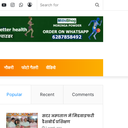
book
witter
YouTube
Instagram
WhatsApp
Log
Search
In
for
नौकरी
फोटो गैलरी
वीडियो
Popular
Recent
Comments
सदर अस्पताल में मिडवाइफरी
डैशबोर्ड प्रशिक्षण
1 week ago