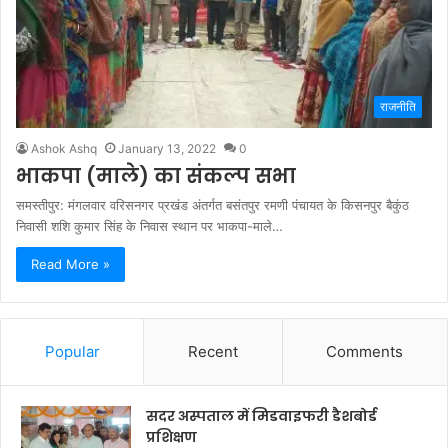
राजनीति
Ashok Ashq
January 13, 2022
0
भाकपा (माले) का संकल्प सभा
समस्तीपुर: मंगलवार वरिसनगर प्रखंड अंतर्गत बसंतपुर रमणी पंचायत के किसनपुर बैकुंठ
निवासी शशि कुमार सिंह के निवास स्थान पर भाकपा-माले…
Read More »
Popular
Recent
Comments
सदर अस्पताल में मिडवाइफरी डैशबोर्ड
प्रशिक्षण