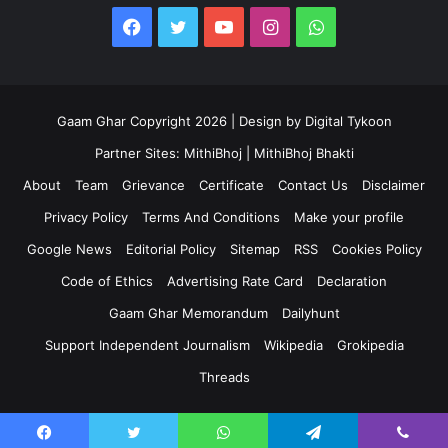
Facebook
Twitter
YouTube
Instagram
WhatsApp
Gaam Ghar Copyright 2026 | Design by
Digital Tykoon
Partner Sites:
MithiBhoj
|
MithiBhoj Bhakti
About
Team
Grievance
Certificate
Contact Us
Disclaimer
Privacy Policy
Terms And Conditions
Make your profile
Google News
Editorial Policy
Sitemap
RSS
Cookies Policy
Code of Ethics
Advertising Rate Card
Declaration
Gaam Ghar Memorandum
Dailyhunt
Support Independent Journalism
Wikipedia
Grokipedia
Threads