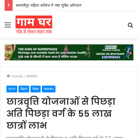
हड़ताली सफाईकर्मियों ने नगर निगम का घेराव किया’
Menu
S
fo
Home
/
समाचार
पटना
बिहार
शिक्षा
समाचार
छात्रवृत्ति योजनाओं से पिछड़ा
अति पिछड़ा वर्ग के 55 लाख
छात्रों लाभ