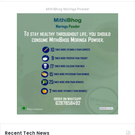
MithiBhog Moringa Powder
Recent Tech News