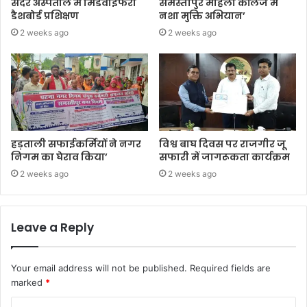
सदर अस्पताल में मिडवाइफरी
समस्तीपुर महिला कॉलेज में
डैशबोर्ड प्रशिक्षण
नशा मुक्ति अभियान’
2 weeks ago
2 weeks ago
हड़ताली सफाईकर्मियों ने नगर
विश्व बाघ दिवस पर राजगीर जू
निगम का घेराव किया’
सफारी में जागरूकता कार्यक्रम
2 weeks ago
2 weeks ago
Leave a Reply
Your email address will not be published.
Required fields are
marked
*