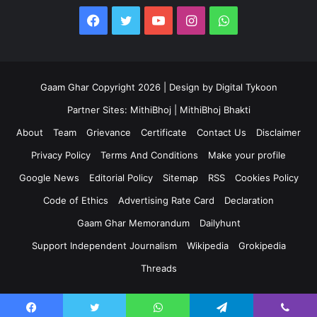
Facebook
Twitter
YouTube
Instagram
WhatsApp
Gaam Ghar Copyright 2026 | Design by
Digital Tykoon
Partner Sites:
MithiBhoj
|
MithiBhoj Bhakti
About
Team
Grievance
Certificate
Contact Us
Disclaimer
Privacy Policy
Terms And Conditions
Make your profile
Google News
Editorial Policy
Sitemap
RSS
Cookies Policy
Code of Ethics
Advertising Rate Card
Declaration
Gaam Ghar Memorandum
Dailyhunt
Support Independent Journalism
Wikipedia
Grokipedia
Threads