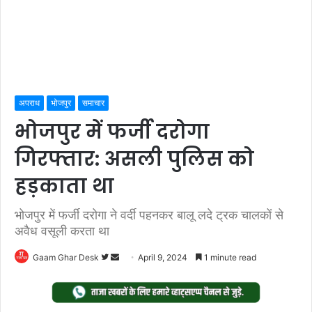
अपराध
भोजपुर
समाचार
भोजपुर में फर्जी दरोगा
गिरफ्तार: असली पुलिस को
हड़काता था
भोजपुर में फर्जी दरोगा ने वर्दी पहनकर बालू लदे ट्रक चालकों से
अवैध वसूली करता था
Follow
Send
Gaam Ghar Desk
April 9, 2024
1 minute read
on
an
Twitter
email