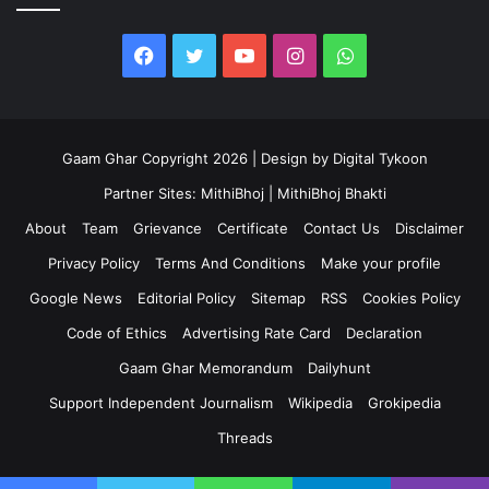
Facebook
Twitter
YouTube
Instagram
WhatsApp
Gaam Ghar Copyright 2026 | Design by
Digital Tykoon
Partner Sites:
MithiBhoj
|
MithiBhoj Bhakti
About
Team
Grievance
Certificate
Contact Us
Disclaimer
Privacy Policy
Terms And Conditions
Make your profile
Google News
Editorial Policy
Sitemap
RSS
Cookies Policy
Code of Ethics
Advertising Rate Card
Declaration
Gaam Ghar Memorandum
Dailyhunt
Support Independent Journalism
Wikipedia
Grokipedia
Threads