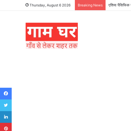
एशिया पैसिफिक ए
Thursday, August 6 2026
Breaking News
Facebook
Twitter
LinkedIn
Pinterest