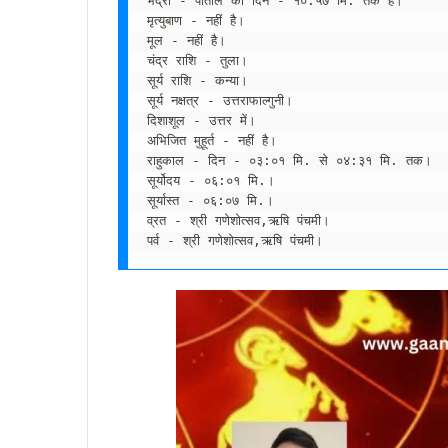
भद्रा - पाताल की दिन - १०:५७ मि. तक है।

मृत्युबाण - नहीं है।

मूल - नहीं है।

चंद्र राशि - तुला।

सूर्य राशि - कन्या।

सूर्य नक्षत्र - उत्तराफाल्गुनी।

दिशाशूल - उत्तर में।

अभिजित मुहूर्त - नहीं है।

राहुकाल - दिन - ०३:०१ मि. से ०४:३१ मि. तक।

सूर्योदय - ०६:०१ मि.।

सूर्यास्त - ०६:०७ मि.।

व्रत - श्री गणेशोत्सव,ऋषि पंचमी।

पर्व - श्री गणेशोत्सव,ऋषि पंचमी।