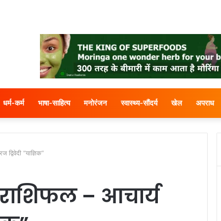
धर्म-कर्म
भाषा-साहित्य
मनोरंजन
स्वास्थ्य-सौंदर्य
खेल
अपराध
 द्विवेदी “याज्ञिक”
 राशिफल – आचार्य