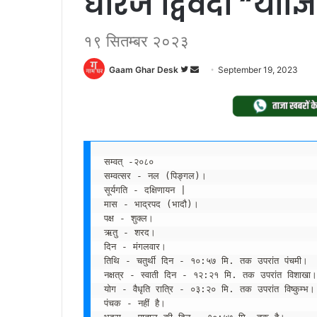
धीरज द्विवेदी “याज्
१९ सितम्बर २०२३
Follow
Send
Gaam Ghar Desk
September 19, 2023
on
an
Twitter
email
सम्वत् -२०८०

सम्वत्सर - नल (पिङ्गल)।

सूर्यगति - दक्षिणायन |

मास - भाद्रपद (भादौ)।

पक्ष - शुक्ल।

ऋतु - शरद।

दिन - मंगलवार।

तिथि - चतुर्थी दिन - १०:५७ मि. तक उपरांत पंचमी। 

नक्षत्र - स्वाती दिन - १२:२१ मि. तक उपरांत विशाखा।
योग - वैधृति रात्रि - ०३:२० मि. तक उपरांत विष्कुम्भ। 
पंचक - नहीं है।
