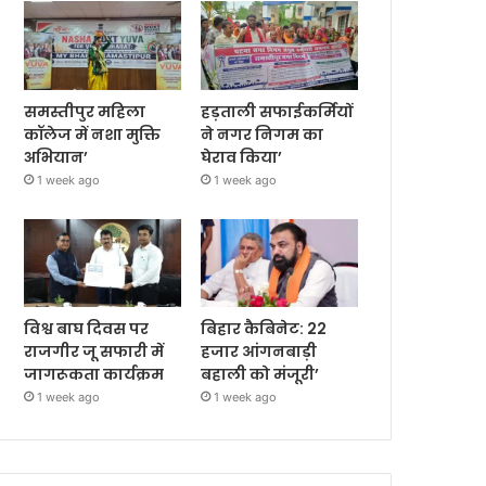
समस्तीपुर महिला
हड़ताली सफाईकर्मियों
कॉलेज में नशा मुक्ति
ने नगर निगम का
अभियान’
घेराव किया’
1 week ago
1 week ago
विश्व बाघ दिवस पर
बिहार कैबिनेट: 22
राजगीर जू सफारी में
हजार आंगनबाड़ी
जागरूकता कार्यक्रम
बहाली को मंजूरी’
1 week ago
1 week ago