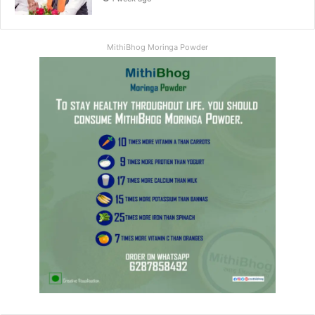
MithiBhog Moringa Powder