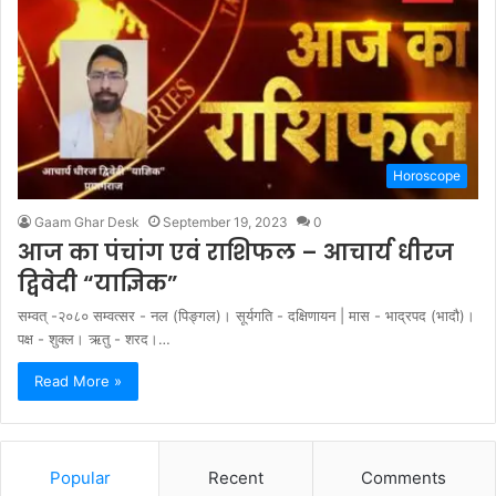
Horoscope
Gaam Ghar Desk
September 19, 2023
0
आज का पंचांग एवं राशिफल – आचार्य धीरज
द्विवेदी “याज्ञिक”
सम्वत् -२०८० सम्वत्सर - नल (पिङ्गल)। सूर्यगति - दक्षिणायन | मास - भाद्रपद (भादौ)।
पक्ष - शुक्ल। ऋतु - शरद।…
Read More »
Popular
Recent
Comments