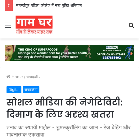
हड़ताली सफाईकर्मियों ने नगर निगम का घेराव किया’
Menu
S
fo
Home
/
संपादकीय
Digital
संपादकीय
सोशल मीडिया की नेगेटिविटी:
दिमाग के लिए अदृश्य खतरा
तनाव का स्थायी माहौल - डूमस्क्रॉलिंग का जाल - रेज बेटिंग और
भावनात्मक उकसावा