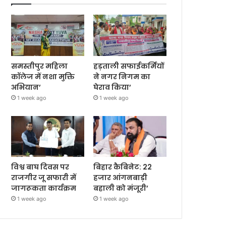
समस्तीपुर महिला
हड़ताली सफाईकर्मियों
कॉलेज में नशा मुक्ति
ने नगर निगम का
अभियान’
घेराव किया’
1 week ago
1 week ago
विश्व बाघ दिवस पर
बिहार कैबिनेट: 22
राजगीर जू सफारी में
हजार आंगनबाड़ी
जागरूकता कार्यक्रम
बहाली को मंजूरी’
1 week ago
1 week ago