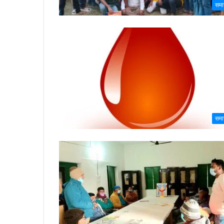
समा
समा