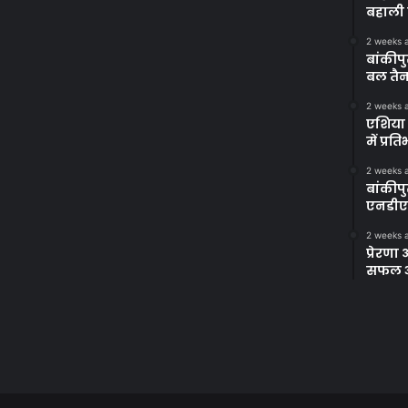
बहाली 
2 weeks 
बांकीपु
बल तैन
2 weeks 
एशिया 
में प्र
2 weeks 
बांकीप
एनडीए
2 weeks 
प्रेरण
सफल अभ