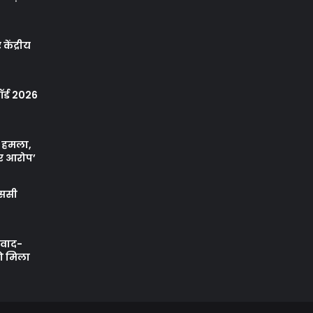
केंद्रीय
र्ड 2026
ा हमला,
र आरोप’
एससी
ी वाद-
को मिला