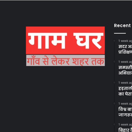
Recent
1 week a
सदर अस
प्रशिक्ष
1 week a
समस्ती
अभिया
1 week a
हड़ताल
का घेर
1 week a
विश्व 
जागरूक
1 week a
बिहार 