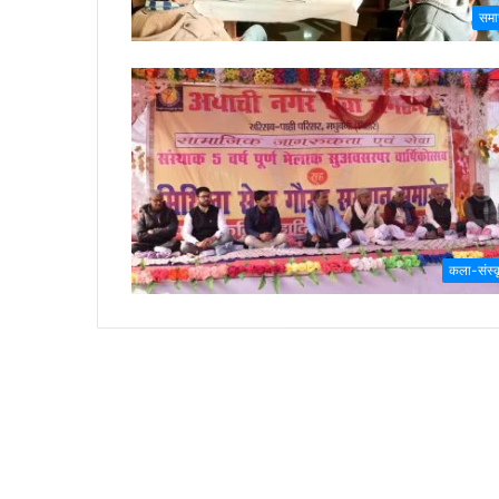
समा
कला-संस्क