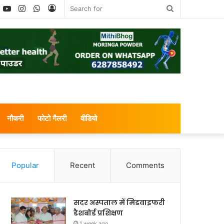
book
witter
YouTube
Instagram
WhatsApp
Log
Search
In
for
नौकरी
फोटो गैलरी
वीडियो
Popular
Recent
Comments
सदर अस्पताल में मिडवाइफरी
डैशबोर्ड प्रशिक्षण
1 week ago