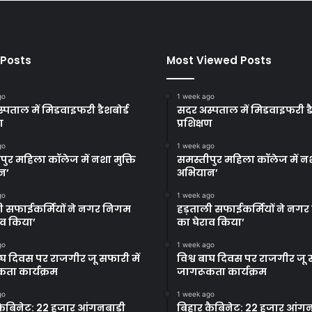
 Posts
Most Viewed Posts
go
1 week ago
्पताल में मिडवाइफरी डैशबोर्ड
सदर अस्पताल में मिडवाइफरी डै
ण
प्रशिक्षण
go
1 week ago
पुर महिला कॉलेज में नशा मुक्ति
समस्तीपुर महिला कॉलेज में नश
न’
अभियान’
go
1 week ago
ी सफाईकर्मियों ने नगर निगम
हड़ताली सफाईकर्मियों ने नग
ाव किया’
का घेराव किया’
go
1 week ago
बाघ दिवस पर राजगीर जू सफारी में
विश्व बाघ दिवस पर राजगीर जू स
ता कार्यक्रम
जागरूकता कार्यक्रम
go
1 week ago
कैबिनेट: 22 हजार आंगनबाड़ी
बिहार कैबिनेट: 22 हजार आंगन