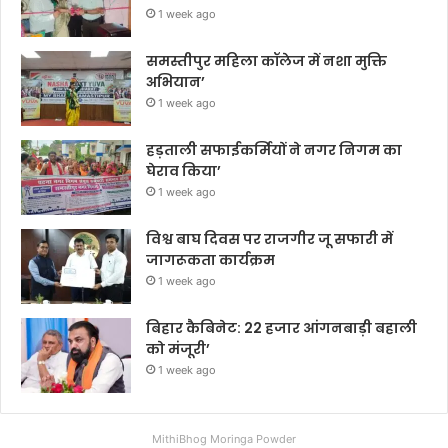
1 week ago
समस्तीपुर महिला कॉलेज में नशा मुक्ति
अभियान’
1 week ago
हड़ताली सफाईकर्मियों ने नगर निगम का
घेराव किया’
1 week ago
विश्व बाघ दिवस पर राजगीर जू सफारी में
जागरूकता कार्यक्रम
1 week ago
बिहार कैबिनेट: 22 हजार आंगनबाड़ी बहाली
को मंजूरी’
1 week ago
MithiBhog Moringa Powder