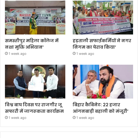
समस्तीपुर महिला कॉलेज में
हड़ताली सफाईकर्मियों ने नगर
नशा मुक्ति अभियान’
निगम का घेराव किया’
1 week ago
1 week ago
विश्व बाघ दिवस पर राजगीर जू
बिहार कैबिनेट: 22 हजार
सफारी में जागरूकता कार्यक्रम
आंगनबाड़ी बहाली को मंजूरी’
1 week ago
1 week ago