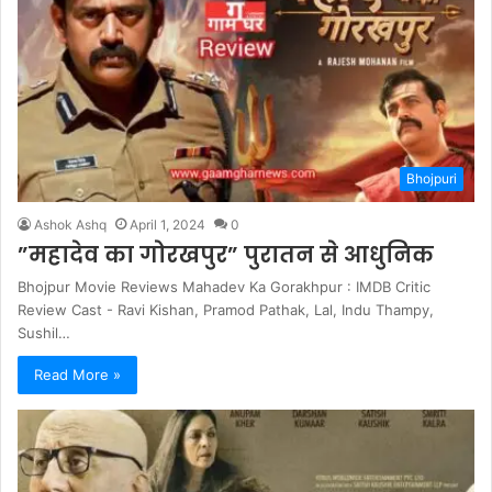
Bhojpuri
Ashok Ashq
April 1, 2024
0
”महादेव का गोरखपुर” पुरातन से आधुनिक
Bhojpur Movie Reviews Mahadev Ka Gorakhpur : IMDB Critic
Review Cast - Ravi Kishan, Pramod Pathak, Lal, Indu Thampy,
Sushil…
Read More »