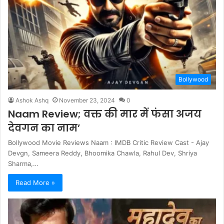
Bollywood
Ashok Ashq
November 23, 2024
0
Naam Review; वक्त की मार में फंसा अजय
देवगन का नाम’
Bollywood Movie Reviews Naam : IMDB Critic Review Cast - Ajay
Devgn, Sameera Reddy, Bhoomika Chawla, Rahul Dev, Shriya
Sharma,…
Read More »