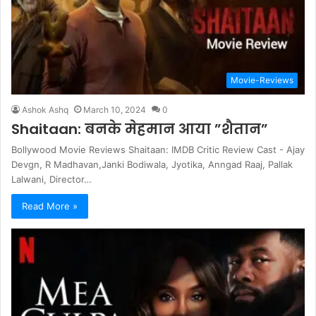
Movie-Reviews
Ashok Ashq
March 10, 2024
0
Shaitaan: बनके मेहमान आया ”शैतान”
Bollywood Movie Reviews Shaitaan: IMDB Critic Review Cast - Ajay
Devgn, R Madhavan,Janki Bodiwala, Jyotika, Anngad Raaj, Pallak
Lalwani, Director…
Read More »